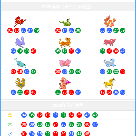
2026马年（十二生肖对照）
马
[冲鼠]
蛇
[冲兔]
龙
[冲狗]
01
13
25
37
49
02
14
26
38
03
15
27
39
兔
[冲鸡]
虎
[冲猴]
牛
[冲羊]
04
16
28
40
05
17
29
41
06
18
30
42
鼠
[冲马]
猪
[冲蛇]
狗
[冲龙]
07
19
31
43
08
20
32
44
09
21
33
45
鸡
[冲兔]
猴
[冲虎]
羊
[冲牛]
10
22
34
46
11
23
35
47
12
24
36
48
2026年五行对照
金
04
05
12
13
26
27
34
35
42
43
木
08
09
16
17
24
25
38
39
46
47
水
01
14
15
22
23
30
31
44
45