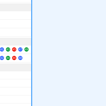
41
43
45
47
49
42
44
46
48