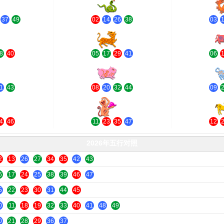
[冲鼠]
蛇
[冲兔]
龙
37
49
02
14
26
38
03
[冲鸡]
虎
[冲猴]
牛
8
40
05
17
29
41
06
[冲马]
猪
[冲蛇]
狗
1
43
08
20
32
44
09
[冲兔]
猴
[冲虎]
羊
4
46
11
23
35
47
12
2026年五行对照
2
13
26
27
34
35
42
43
6
17
24
25
38
39
46
47
5
22
23
30
31
44
45
0
11
18
19
32
33
40
41
48
49
0
21
28
29
36
37