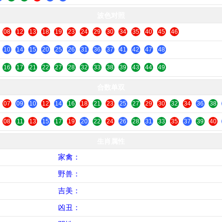
波色对照
08
12
13
18
19
23
24
29
30
34
35
40
45
46
10
14
15
20
25
26
31
36
37
41
42
47
48
16
17
21
22
27
28
32
33
38
39
43
44
49
合数单双
07
09
10
12
14
16
18
21
23
25
27
29
30
32
34
36
38
08
11
13
15
17
19
20
22
24
26
28
31
33
35
37
39
40
生肖属性
家禽：
牛、马、羊、鸡、狗、猪
野兽：
鼠、虎、兔、龙、蛇、猴
吉美：
兔、龙、蛇、马、羊、鸡
凶丑：
鼠、牛、虎、猴、狗、猪